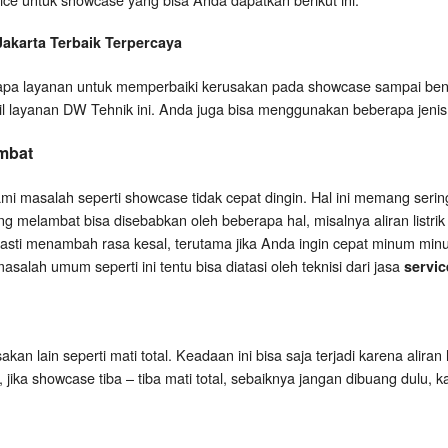
Jakarta
Terbaik Terpercaya
a layanan untuk memperbaiki kerusakan pada showcase sampai bena
il layanan DW Tehnik ini. Anda juga bisa menggunakan beberapa jenis 
mbat
 masalah seperti showcase tidak cepat dingin. Hal ini memang serin
 melambat bisa disebabkan oleh beberapa hal, misalnya aliran listrik k
pasti menambah rasa kesal, terutama jika Anda ingin cepat minum minu
salah umum seperti ini tentu bisa diatasi oleh teknisi dari jasa
servic
an lain seperti mati total. Keadaan ini bisa saja terjadi karena aliran 
i, jika showcase tiba – tiba mati total, sebaiknya jangan dibuang dulu, 