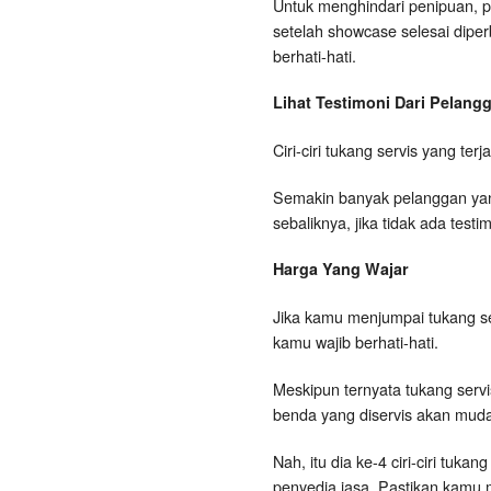
Untuk menghindari penipuan, p
setelah showcase selesai dipe
berhati-hati.
Lihat Testimoni Dari Pelan
Ciri-ciri tukang servis yang te
Semakin banyak pelanggan yang
sebaliknya, jika tidak ada tes
Harga Yang Wajar
Jika kamu menjumpai tukang s
kamu wajib berhati-hati.
Meskipun ternyata tukang serv
benda yang diservis akan muda
Nah, itu dia ke-4 ciri-ciri tu
penyedia jasa. Pastikan kamu 