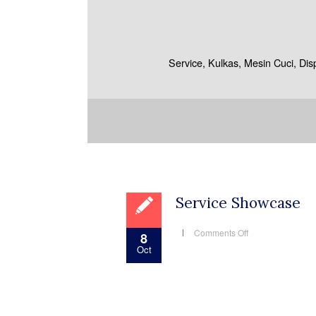
Service, Kulkas, Mesin Cuci, Di
Service Showcase
on
Comments Off
8
Service
Oct
Showcase