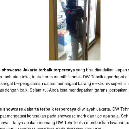
yang bisa diandalkan kapan 
e showcase Jakarta terbaik terpercaya
rumah atau toko, tentu harus memiliki kontak DW Tehnik agar dapat d
 sangat berpengalaman dalam menangani barang elektronik seperti sh
asi dengan baik. Selain itu, Anda bisa mendapatkan garansi perbaikan 
di wilayah Jakarta, DW Teh
ce showcase Jakarta terbaik terpercaya
apat mengatasi kerusakan pada showcase merk dan tipe apa saja. Se
tanya – tanya apakah memang DW Tehnik bisa memberikan layanan per
ce untuk showcase yang bisa Anda dapatkan berikut ini.