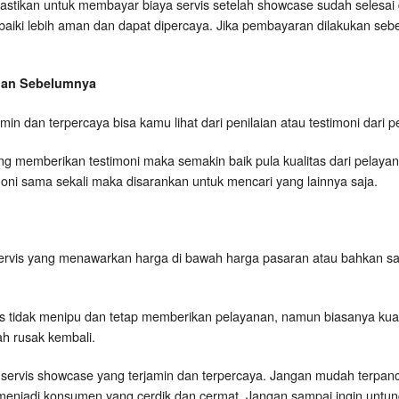
astikan untuk membayar biaya servis setelah showcase sudah selesai 
rbaiki lebih aman dan dapat dipercaya. Jika pembayaran dilakukan seb
ggan Sebelumnya
rjamin dan terpercaya bisa kamu lihat dari penilaian atau testimoni dar
 memberikan testimoni maka semakin baik pula kualitas dari pelayanan
timoni sama sekali maka disarankan untuk mencari yang lainnya saja.
ervis yang menawarkan harga di bawah harga pasaran atau bahkan s
is tidak menipu dan tetap memberikan pelayanan, namun biasanya kual
h rusak kembali.
kang servis showcase yang terjamin dan terpercaya. Jangan mudah terpan
menjadi konsumen yang cerdik dan cermat. Jangan sampai ingin untung