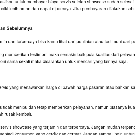
astikan untuk membayar biaya servis setelah showcase sudah selesai 
rbaiki lebih aman dan dapat dipercaya. Jika pembayaran dilakukan seb
ggan Sebelumnya
rjamin dan terpercaya bisa kamu lihat dari penilaian atau testimoni dar
 memberikan testimoni maka semakin baik pula kualitas dari pelayanan
timoni sama sekali maka disarankan untuk mencari yang lainnya saja.
ervis yang menawarkan harga di bawah harga pasaran atau bahkan s
is tidak menipu dan tetap memberikan pelayanan, namun biasanya kual
h rusak kembali.
kang servis showcase yang terjamin dan terpercaya. Jangan mudah terpan
menjadi konsumen yang cerdik dan cermat. Jangan sampai ingin untung