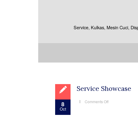
Service, Kulkas, Mesin Cuci, Di
Service Showcase
on
Comments Off
8
Service
Oct
Showcase