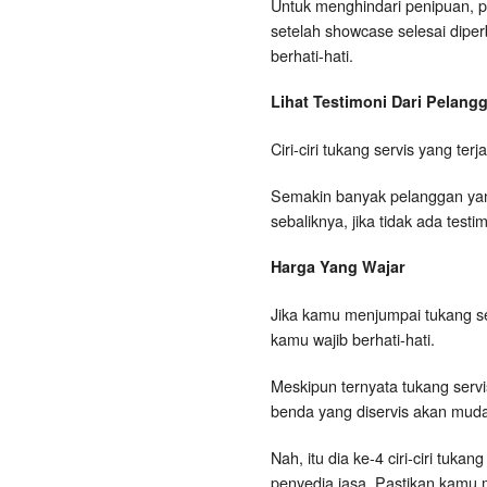
Untuk menghindari penipuan, p
setelah showcase selesai dipe
berhati-hati.
Lihat Testimoni Dari Pelan
Ciri-ciri tukang servis yang te
Semakin banyak pelanggan yang
sebaliknya, jika tidak ada tes
Harga Yang Wajar
Jika kamu menjumpai tukang s
kamu wajib berhati-hati.
Meskipun ternyata tukang serv
benda yang diservis akan muda
Nah, itu dia ke-4 ciri-ciri tu
penyedia jasa. Pastikan kamu 