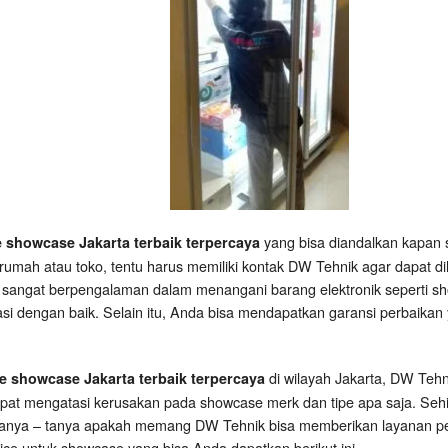
yang bisa diandalkan kapan 
e showcase Jakarta terbaik terpercaya
rumah atau toko, tentu harus memiliki kontak DW Tehnik agar dapat d
 sangat berpengalaman dalam menangani barang elektronik seperti sh
asi dengan baik. Selain itu, Anda bisa mendapatkan garansi perbaikan 
di wilayah Jakarta, DW Teh
ce showcase Jakarta terbaik terpercaya
apat mengatasi kerusakan pada showcase merk dan tipe apa saja. Se
tanya – tanya apakah memang DW Tehnik bisa memberikan layanan per
ce untuk showcase yang bisa Anda dapatkan berikut ini.