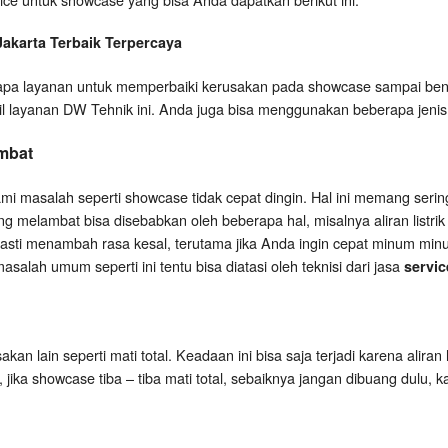
Jakarta
Terbaik Terpercaya
a layanan untuk memperbaiki kerusakan pada showcase sampai bena
il layanan DW Tehnik ini. Anda juga bisa menggunakan beberapa jenis 
mbat
 masalah seperti showcase tidak cepat dingin. Hal ini memang serin
 melambat bisa disebabkan oleh beberapa hal, misalnya aliran listrik k
pasti menambah rasa kesal, terutama jika Anda ingin cepat minum minu
salah umum seperti ini tentu bisa diatasi oleh teknisi dari jasa
servic
an lain seperti mati total. Keadaan ini bisa saja terjadi karena aliran 
i, jika showcase tiba – tiba mati total, sebaiknya jangan dibuang dulu, 