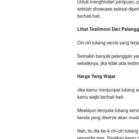
Untuk menghindari penipuan, p
setelah showcase selesai dipe
berhati-hati.
Lihat Testimoni Dari Pelan
Ciri-ciri tukang servis yang te
Semakin banyak pelanggan yang
sebaliknya, jika tidak ada tes
Harga Yang Wajar
Jika kamu menjumpai tukang s
kamu wajib berhati-hati.
Meskipun ternyata tukang serv
benda yang diservis akan muda
Nah, itu dia ke-4 ciri-ciri tu
penyedia jasa. Pastikan kamu 