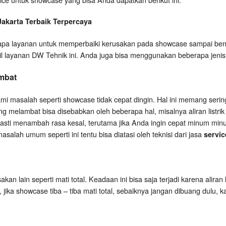
Jakarta
Terbaik Terpercaya
a layanan untuk memperbaiki kerusakan pada showcase sampai bena
il layanan DW Tehnik ini. Anda juga bisa menggunakan beberapa jenis 
mbat
 masalah seperti showcase tidak cepat dingin. Hal ini memang serin
 melambat bisa disebabkan oleh beberapa hal, misalnya aliran listrik k
pasti menambah rasa kesal, terutama jika Anda ingin cepat minum minu
salah umum seperti ini tentu bisa diatasi oleh teknisi dari jasa
servic
an lain seperti mati total. Keadaan ini bisa saja terjadi karena aliran 
i, jika showcase tiba – tiba mati total, sebaiknya jangan dibuang dulu, 