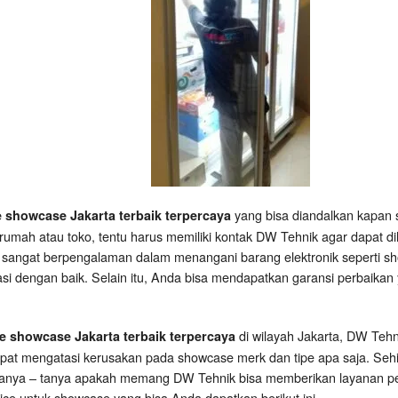
yang bisa diandalkan kapan 
e showcase Jakarta terbaik terpercaya
rumah atau toko, tentu harus memiliki kontak DW Tehnik agar dapat d
 sangat berpengalaman dalam menangani barang elektronik seperti sh
asi dengan baik. Selain itu, Anda bisa mendapatkan garansi perbaikan 
di wilayah Jakarta, DW Teh
ce showcase Jakarta terbaik terpercaya
apat mengatasi kerusakan pada showcase merk dan tipe apa saja. Se
tanya – tanya apakah memang DW Tehnik bisa memberikan layanan per
ce untuk showcase yang bisa Anda dapatkan berikut ini.