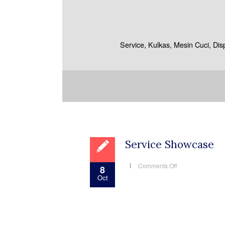
Service, Kulkas, Mesin Cuci, Di
Service Showcase
on
Comments Off
8
Service
Oct
Showcase