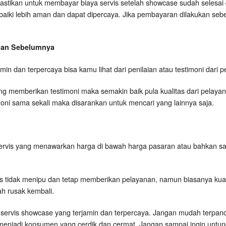
astikan untuk membayar biaya servis setelah showcase sudah selesai 
rbaiki lebih aman dan dapat dipercaya. Jika pembayaran dilakukan seb
ggan Sebelumnya
rjamin dan terpercaya bisa kamu lihat dari penilaian atau testimoni dar
 memberikan testimoni maka semakin baik pula kualitas dari pelayanan
timoni sama sekali maka disarankan untuk mencari yang lainnya saja.
ervis yang menawarkan harga di bawah harga pasaran atau bahkan s
is tidak menipu dan tetap memberikan pelayanan, namun biasanya kual
h rusak kembali.
kang servis showcase yang terjamin dan terpercaya. Jangan mudah terpan
menjadi konsumen yang cerdik dan cermat. Jangan sampai ingin untung