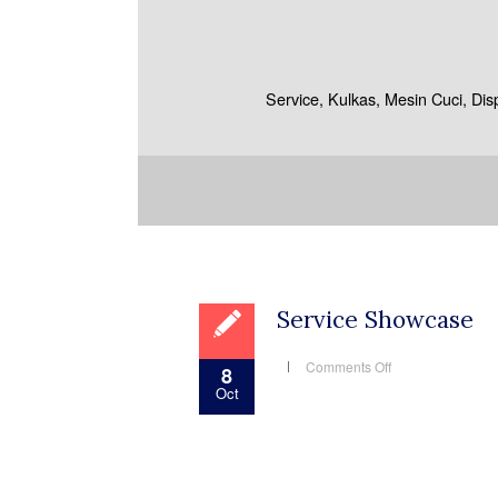
Service, Kulkas, Mesin Cuci, Di
Service Showcase
on
Comments Off
8
Service
Oct
Showcase