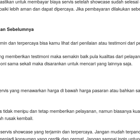
astikan untuk membayar biaya servis setelah showcase sudah selesai 
rbaiki lebih aman dan dapat dipercaya. Jika pembayaran dilakukan seb
ggan Sebelumnya
rjamin dan terpercaya bisa kamu lihat dari penilaian atau testimoni dar
 memberikan testimoni maka semakin baik pula kualitas dari pelayanan
timoni sama sekali maka disarankan untuk mencari yang lainnya saja.
ervis yang menawarkan harga di bawah harga pasaran atau bahkan s
is tidak menipu dan tetap memberikan pelayanan, namun biasanya kual
h rusak kembali.
kang servis showcase yang terjamin dan terpercaya. Jangan mudah terpan
menjadi konsumen yang cerdik dan cermat. Jangan sampai ingin untung