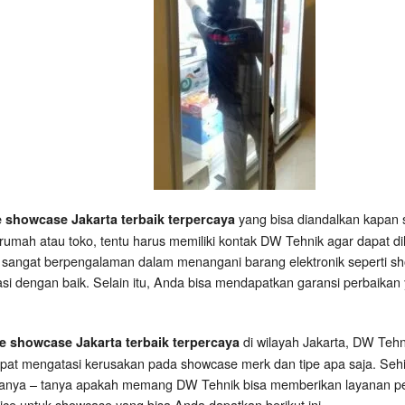
yang bisa diandalkan kapan 
e showcase Jakarta terbaik terpercaya
rumah atau toko, tentu harus memiliki kontak DW Tehnik agar dapat d
 sangat berpengalaman dalam menangani barang elektronik seperti sh
asi dengan baik. Selain itu, Anda bisa mendapatkan garansi perbaikan 
di wilayah Jakarta, DW Teh
ce showcase Jakarta terbaik terpercaya
apat mengatasi kerusakan pada showcase merk dan tipe apa saja. Se
tanya – tanya apakah memang DW Tehnik bisa memberikan layanan per
ce untuk showcase yang bisa Anda dapatkan berikut ini.