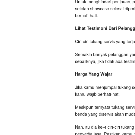
Untuk menghindari penipuan, p
setelah showcase selesai dipe
berhati-hati.
Lihat Testimoni Dari Pelan
Ciri-ciri tukang servis yang te
Semakin banyak pelanggan yang
sebaliknya, jika tidak ada tes
Harga Yang Wajar
Jika kamu menjumpai tukang s
kamu wajib berhati-hati.
Meskipun ternyata tukang serv
benda yang diservis akan muda
Nah, itu dia ke-4 ciri-ciri tu
penyedia jasa. Pastikan kamu 