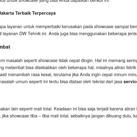
Jakarta
Terbaik Terpercaya
a layanan untuk memperbaiki kerusakan pada showcase sampai bena
il layanan DW Tehnik ini. Anda juga bisa menggunakan beberapa jenis 
mbat
 masalah seperti showcase tidak cepat dingin. Hal ini memang serin
 melambat bisa disebabkan oleh beberapa hal, misalnya aliran listrik k
pasti menambah rasa kesal, terutama jika Anda ingin cepat minum minu
salah umum seperti ini tentu bisa diatasi oleh teknisi dari jasa
servic
an lain seperti mati total. Keadaan ini bisa saja terjadi karena aliran 
i, jika showcase tiba – tiba mati total, sebaiknya jangan dibuang dulu, 