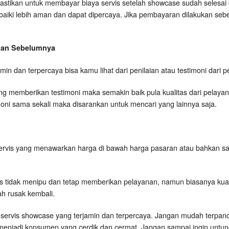
astikan untuk membayar biaya servis setelah showcase sudah selesai 
rbaiki lebih aman dan dapat dipercaya. Jika pembayaran dilakukan seb
ggan Sebelumnya
rjamin dan terpercaya bisa kamu lihat dari penilaian atau testimoni dar
 memberikan testimoni maka semakin baik pula kualitas dari pelayanan
timoni sama sekali maka disarankan untuk mencari yang lainnya saja.
ervis yang menawarkan harga di bawah harga pasaran atau bahkan s
is tidak menipu dan tetap memberikan pelayanan, namun biasanya kual
h rusak kembali.
kang servis showcase yang terjamin dan terpercaya. Jangan mudah terpan
menjadi konsumen yang cerdik dan cermat. Jangan sampai ingin untung