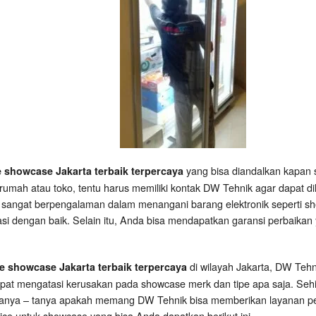
yang bisa diandalkan kapan 
e showcase Jakarta terbaik terpercaya
rumah atau toko, tentu harus memiliki kontak DW Tehnik agar dapat d
 sangat berpengalaman dalam menangani barang elektronik seperti sh
asi dengan baik. Selain itu, Anda bisa mendapatkan garansi perbaikan 
di wilayah Jakarta, DW Teh
ce showcase Jakarta terbaik terpercaya
apat mengatasi kerusakan pada showcase merk dan tipe apa saja. Se
tanya – tanya apakah memang DW Tehnik bisa memberikan layanan per
ce untuk showcase yang bisa Anda dapatkan berikut ini.