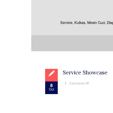
Service, Kulkas, Mesin Cuci, Di
Service Showcase
on
Comments Off
8
Service
Oct
Showcase