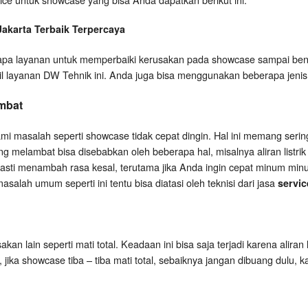
Jakarta
Terbaik Terpercaya
a layanan untuk memperbaiki kerusakan pada showcase sampai bena
il layanan DW Tehnik ini. Anda juga bisa menggunakan beberapa jenis 
mbat
 masalah seperti showcase tidak cepat dingin. Hal ini memang serin
 melambat bisa disebabkan oleh beberapa hal, misalnya aliran listrik k
pasti menambah rasa kesal, terutama jika Anda ingin cepat minum minu
salah umum seperti ini tentu bisa diatasi oleh teknisi dari jasa
servic
an lain seperti mati total. Keadaan ini bisa saja terjadi karena aliran 
i, jika showcase tiba – tiba mati total, sebaiknya jangan dibuang dulu, 