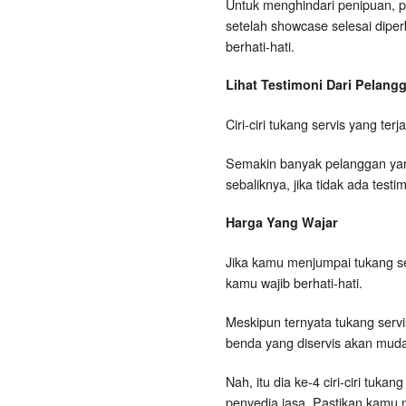
Untuk menghindari penipuan, p
setelah showcase selesai dipe
berhati-hati.
Lihat Testimoni Dari Pelan
Ciri-ciri tukang servis yang te
Semakin banyak pelanggan yang
sebaliknya, jika tidak ada tes
Harga Yang Wajar
Jika kamu menjumpai tukang s
kamu wajib berhati-hati.
Meskipun ternyata tukang serv
benda yang diservis akan muda
Nah, itu dia ke-4 ciri-ciri tu
penyedia jasa. Pastikan kamu 