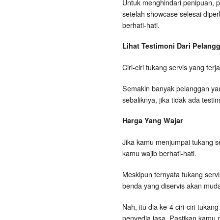
Untuk menghindari penipuan, p
setelah showcase selesai dipe
berhati-hati.
Lihat Testimoni Dari Pelan
Ciri-ciri tukang servis yang te
Semakin banyak pelanggan yang
sebaliknya, jika tidak ada tes
Harga Yang Wajar
Jika kamu menjumpai tukang s
kamu wajib berhati-hati.
Meskipun ternyata tukang serv
benda yang diservis akan muda
Nah, itu dia ke-4 ciri-ciri tu
penyedia jasa. Pastikan kamu 