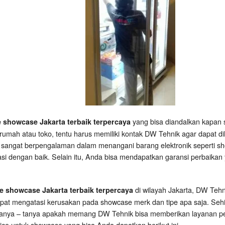
yang bisa diandalkan kapan 
e showcase Jakarta terbaik terpercaya
rumah atau toko, tentu harus memiliki kontak DW Tehnik agar dapat d
 sangat berpengalaman dalam menangani barang elektronik seperti sh
asi dengan baik. Selain itu, Anda bisa mendapatkan garansi perbaikan 
di wilayah Jakarta, DW Teh
ce showcase Jakarta terbaik terpercaya
apat mengatasi kerusakan pada showcase merk dan tipe apa saja. Se
tanya – tanya apakah memang DW Tehnik bisa memberikan layanan per
ce untuk showcase yang bisa Anda dapatkan berikut ini.