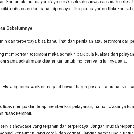
astikan untuk membayar biaya servis setelah showcase sudah selesai 
rbaiki lebih aman dan dapat dipercaya. Jika pembayaran dilakukan seb
ggan Sebelumnya
rjamin dan terpercaya bisa kamu lihat dari penilaian atau testimoni dar
 memberikan testimoni maka semakin baik pula kualitas dari pelayanan
timoni sama sekali maka disarankan untuk mencari yang lainnya saja.
ervis yang menawarkan harga di bawah harga pasaran atau bahkan s
is tidak menipu dan tetap memberikan pelayanan, namun biasanya kual
h rusak kembali.
kang servis showcase yang terjamin dan terpercaya. Jangan mudah terpan
menjadi konsumen yang cerdik dan cermat. Jangan sampai ingin untung