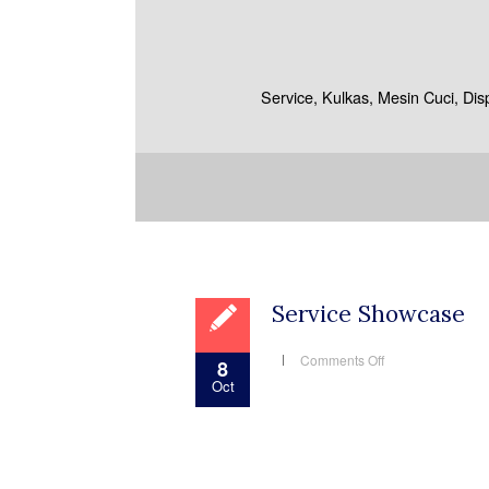
Service, Kulkas, Mesin Cuci, Di
Service Showcase
on
Comments Off
8
Service
Oct
Showcase