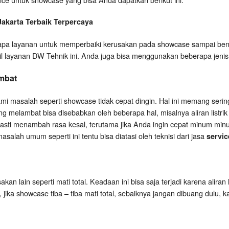
Jakarta
Terbaik Terpercaya
a layanan untuk memperbaiki kerusakan pada showcase sampai bena
il layanan DW Tehnik ini. Anda juga bisa menggunakan beberapa jenis 
mbat
 masalah seperti showcase tidak cepat dingin. Hal ini memang serin
 melambat bisa disebabkan oleh beberapa hal, misalnya aliran listrik k
pasti menambah rasa kesal, terutama jika Anda ingin cepat minum minu
salah umum seperti ini tentu bisa diatasi oleh teknisi dari jasa
servic
an lain seperti mati total. Keadaan ini bisa saja terjadi karena aliran 
i, jika showcase tiba – tiba mati total, sebaiknya jangan dibuang dulu, 