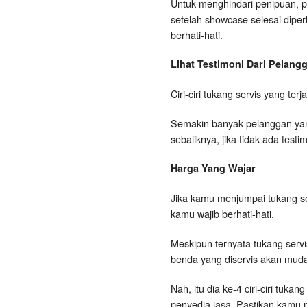
Untuk menghindari penipuan, p
setelah showcase selesai dipe
berhati-hati.
Lihat Testimoni Dari Pelan
Ciri-ciri tukang servis yang te
Semakin banyak pelanggan yang
sebaliknya, jika tidak ada tes
Harga Yang Wajar
Jika kamu menjumpai tukang s
kamu wajib berhati-hati.
Meskipun ternyata tukang serv
benda yang diservis akan muda
Nah, itu dia ke-4 ciri-ciri tu
penyedia jasa. Pastikan kamu 