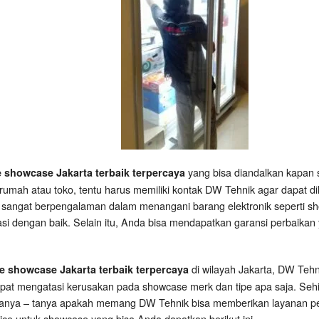
yang bisa diandalkan kapan 
e showcase Jakarta terbaik terpercaya
rumah atau toko, tentu harus memiliki kontak DW Tehnik agar dapat d
 sangat berpengalaman dalam menangani barang elektronik seperti sh
asi dengan baik. Selain itu, Anda bisa mendapatkan garansi perbaikan 
di wilayah Jakarta, DW Teh
ce showcase Jakarta terbaik terpercaya
apat mengatasi kerusakan pada showcase merk dan tipe apa saja. Se
tanya – tanya apakah memang DW Tehnik bisa memberikan layanan per
ce untuk showcase yang bisa Anda dapatkan berikut ini.