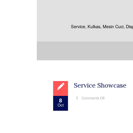
Service, Kulkas, Mesin Cuci, Di
Service Showcase
on
Comments Off
8
Service
Oct
Showcase