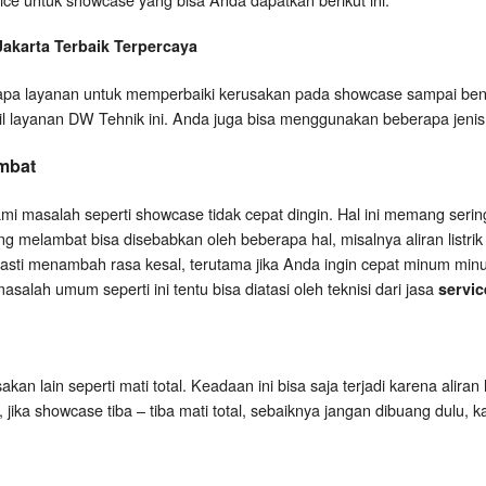
Jakarta
Terbaik Terpercaya
a layanan untuk memperbaiki kerusakan pada showcase sampai bena
il layanan DW Tehnik ini. Anda juga bisa menggunakan beberapa jenis 
mbat
 masalah seperti showcase tidak cepat dingin. Hal ini memang serin
 melambat bisa disebabkan oleh beberapa hal, misalnya aliran listrik k
pasti menambah rasa kesal, terutama jika Anda ingin cepat minum minu
salah umum seperti ini tentu bisa diatasi oleh teknisi dari jasa
servic
an lain seperti mati total. Keadaan ini bisa saja terjadi karena aliran 
i, jika showcase tiba – tiba mati total, sebaiknya jangan dibuang dulu, 