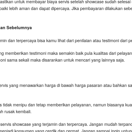
astikan untuk membayar biaya servis setelah showcase sudah selesai 
rbaiki lebih aman dan dapat dipercaya. Jika pembayaran dilakukan seb
ggan Sebelumnya
rjamin dan terpercaya bisa kamu lihat dari penilaian atau testimoni dar
 memberikan testimoni maka semakin baik pula kualitas dari pelayanan
timoni sama sekali maka disarankan untuk mencari yang lainnya saja.
ervis yang menawarkan harga di bawah harga pasaran atau bahkan s
is tidak menipu dan tetap memberikan pelayanan, namun biasanya kual
h rusak kembali.
kang servis showcase yang terjamin dan terpercaya. Jangan mudah terpan
menjadi konsumen yang cerdik dan cermat. Jangan sampai ingin untung