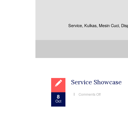
Service, Kulkas, Mesin Cuci, Di
Service Showcase
on
Comments Off
8
Service
Oct
Showcase