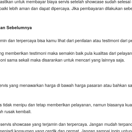
astikan untuk membayar biaya servis setelah showcase sudah selesai 
rbaiki lebih aman dan dapat dipercaya. Jika pembayaran dilakukan seb
ggan Sebelumnya
rjamin dan terpercaya bisa kamu lihat dari penilaian atau testimoni dar
 memberikan testimoni maka semakin baik pula kualitas dari pelayanan
timoni sama sekali maka disarankan untuk mencari yang lainnya saja.
ervis yang menawarkan harga di bawah harga pasaran atau bahkan s
is tidak menipu dan tetap memberikan pelayanan, namun biasanya kual
h rusak kembali.
kang servis showcase yang terjamin dan terpercaya. Jangan mudah terpan
menjadi konsumen yang cerdik dan cermat. Jangan sampai ingin untung