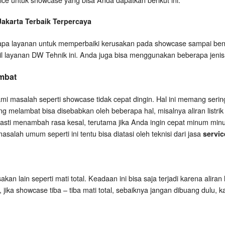
Jakarta
Terbaik Terpercaya
a layanan untuk memperbaiki kerusakan pada showcase sampai bena
il layanan DW Tehnik ini. Anda juga bisa menggunakan beberapa jenis 
mbat
 masalah seperti showcase tidak cepat dingin. Hal ini memang serin
 melambat bisa disebabkan oleh beberapa hal, misalnya aliran listrik k
pasti menambah rasa kesal, terutama jika Anda ingin cepat minum minu
salah umum seperti ini tentu bisa diatasi oleh teknisi dari jasa
servic
an lain seperti mati total. Keadaan ini bisa saja terjadi karena aliran 
i, jika showcase tiba – tiba mati total, sebaiknya jangan dibuang dulu, 