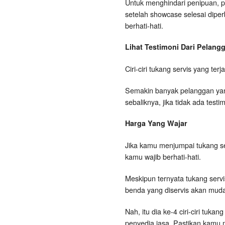
Untuk menghindari penipuan, p
setelah showcase selesai dipe
berhati-hati.
Lihat Testimoni Dari Pelan
Ciri-ciri tukang servis yang te
Semakin banyak pelanggan yang
sebaliknya, jika tidak ada tes
Harga Yang Wajar
Jika kamu menjumpai tukang s
kamu wajib berhati-hati.
Meskipun ternyata tukang serv
benda yang diservis akan muda
Nah, itu dia ke-4 ciri-ciri tu
penyedia jasa. Pastikan kamu 