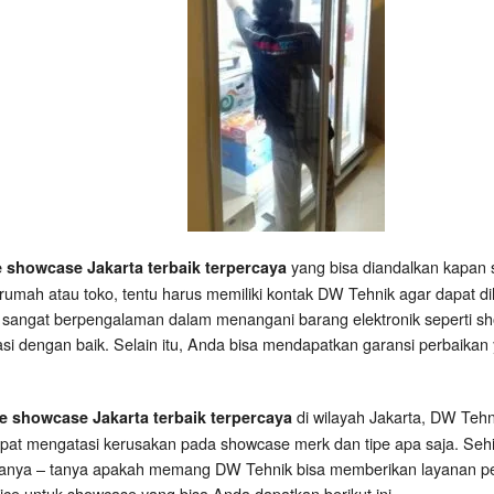
yang bisa diandalkan kapan 
e showcase Jakarta terbaik terpercaya
rumah atau toko, tentu harus memiliki kontak DW Tehnik agar dapat d
 sangat berpengalaman dalam menangani barang elektronik seperti sh
asi dengan baik. Selain itu, Anda bisa mendapatkan garansi perbaikan 
di wilayah Jakarta, DW Teh
ce showcase Jakarta terbaik terpercaya
apat mengatasi kerusakan pada showcase merk dan tipe apa saja. Se
tanya – tanya apakah memang DW Tehnik bisa memberikan layanan per
ce untuk showcase yang bisa Anda dapatkan berikut ini.