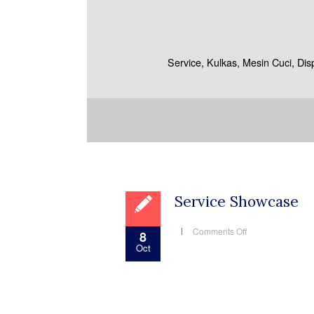
Service, Kulkas, Mesin Cuci, Di
Service Showcase
on
Comments Off
8
Service
Oct
Showcase