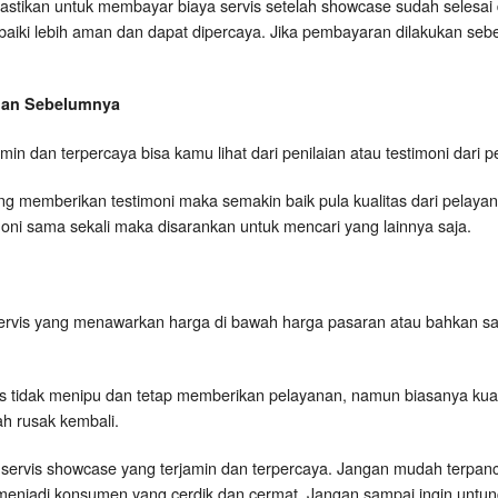
astikan untuk membayar biaya servis setelah showcase sudah selesai 
rbaiki lebih aman dan dapat dipercaya. Jika pembayaran dilakukan seb
ggan Sebelumnya
rjamin dan terpercaya bisa kamu lihat dari penilaian atau testimoni dar
 memberikan testimoni maka semakin baik pula kualitas dari pelayanan
timoni sama sekali maka disarankan untuk mencari yang lainnya saja.
ervis yang menawarkan harga di bawah harga pasaran atau bahkan s
is tidak menipu dan tetap memberikan pelayanan, namun biasanya kual
h rusak kembali.
kang servis showcase yang terjamin dan terpercaya. Jangan mudah terpan
menjadi konsumen yang cerdik dan cermat. Jangan sampai ingin untung