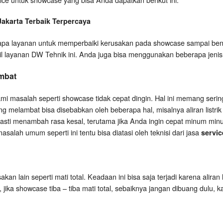
Jakarta
Terbaik Terpercaya
a layanan untuk memperbaiki kerusakan pada showcase sampai bena
il layanan DW Tehnik ini. Anda juga bisa menggunakan beberapa jenis 
mbat
 masalah seperti showcase tidak cepat dingin. Hal ini memang serin
 melambat bisa disebabkan oleh beberapa hal, misalnya aliran listrik k
pasti menambah rasa kesal, terutama jika Anda ingin cepat minum minu
salah umum seperti ini tentu bisa diatasi oleh teknisi dari jasa
servic
an lain seperti mati total. Keadaan ini bisa saja terjadi karena aliran 
i, jika showcase tiba – tiba mati total, sebaiknya jangan dibuang dulu, 