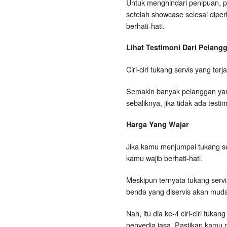
Untuk menghindari penipuan, p
setelah showcase selesai dipe
berhati-hati.
Lihat Testimoni Dari Pelan
Ciri-ciri tukang servis yang te
Semakin banyak pelanggan yang
sebaliknya, jika tidak ada tes
Harga Yang Wajar
Jika kamu menjumpai tukang s
kamu wajib berhati-hati.
Meskipun ternyata tukang serv
benda yang diservis akan muda
Nah, itu dia ke-4 ciri-ciri tu
penyedia jasa. Pastikan kamu 