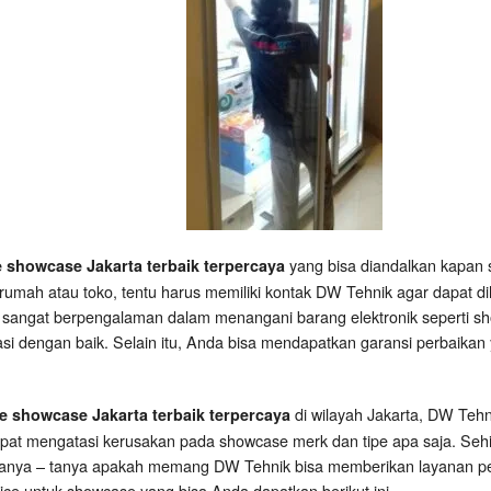
yang bisa diandalkan kapan 
e showcase Jakarta terbaik terpercaya
rumah atau toko, tentu harus memiliki kontak DW Tehnik agar dapat d
 sangat berpengalaman dalam menangani barang elektronik seperti sh
asi dengan baik. Selain itu, Anda bisa mendapatkan garansi perbaikan 
di wilayah Jakarta, DW Teh
ce showcase Jakarta terbaik terpercaya
apat mengatasi kerusakan pada showcase merk dan tipe apa saja. Se
tanya – tanya apakah memang DW Tehnik bisa memberikan layanan per
ce untuk showcase yang bisa Anda dapatkan berikut ini.