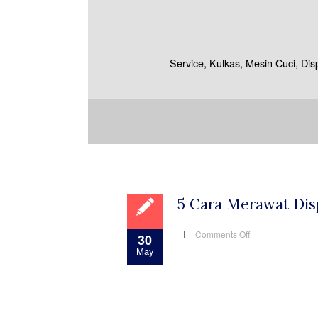
Service, Kulkas, Mesin Cuci, Di
5 Cara Merawat Dis
on
Comments Off
30
5
May
Cara
Merawat
Dispenser
Agar
Awet
dan
Tidak
Mudah