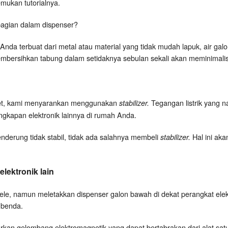
mukan tutorialnya.
agian dalam dispenser?
Anda terbuat dari metal atau material yang tidak mudah lapuk, air g
embersihkan tabung dalam setidaknya sebulan sekali akan meminimalis
wet, kami menyarankan menggunakan
Tegangan listrik yang n
stabilizer.
ngkapan elektronik lainnya di rumah Anda.
cenderung tidak stabil, tidak ada salahnya membeli
Hal ini a
stabilizer.
lektronik lain
pele, namun meletakkan dispenser galon bawah di dekat perangkat elekt
 benda.
arkan gelombang elektromagnetik yang dapat bertabrakan dari alat satu 