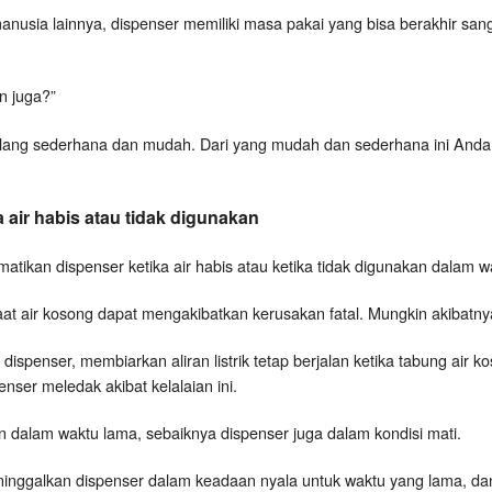
usia lainnya, dispenser memiliki masa pakai yang bisa berakhir sang
n juga?”
bilang sederhana dan mudah. Dari yang mudah dan sederhana ini An
 air habis atau tidak digunakan
tikan dispenser ketika air habis atau ketika tidak digunakan dalam w
at air kosong dapat mengakibatkan kerusakan fatal. Mungkin akibatnya
spenser, membiarkan aliran listrik tetap berjalan ketika tabung air 
ser meledak akibat kelalaian ini.
 dalam waktu lama, sebaiknya dispenser juga dalam kondisi mati.
ninggalkan dispenser dalam keadaan nyala untuk waktu yang lama, dan 