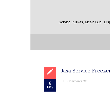
Service, Kulkas, Mesin Cuci, Di
Jasa Service Freeze
on
Comments Off
6
Jasa
May
Service
Freezer
Jakarta
Panggilan
yang
Terbaik
dengan
Jaminan