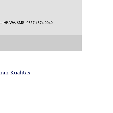
akarta HP/WA/SMS: 0857 1874 2042
nan Kualitas