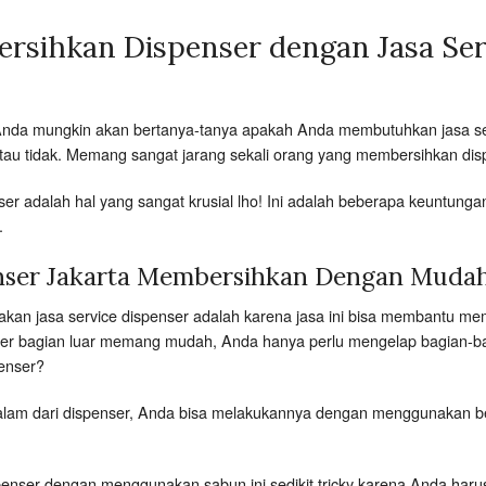
rsihkan Dispenser dengan Jasa Ser
 Anda mungkin akan bertanya-tanya apakah Anda membutuhkan jasa ser
tau tidak. Memang sangat jarang sekali orang yang membersihkan dis
r adalah hal yang sangat krusial lho! Ini adalah beberapa keuntung
.
enser Jakarta Membersihkan Dengan Muda
kan jasa service dispenser adalah karena jasa ini bisa membantu me
r bagian luar memang mudah, Anda hanya perlu mengelap bagian-bag
enser?
lam dari dispenser, Anda bisa melakukannya dengan menggunakan be
enser dengan menggunakan sabun ini sedikit tricky karena Anda har