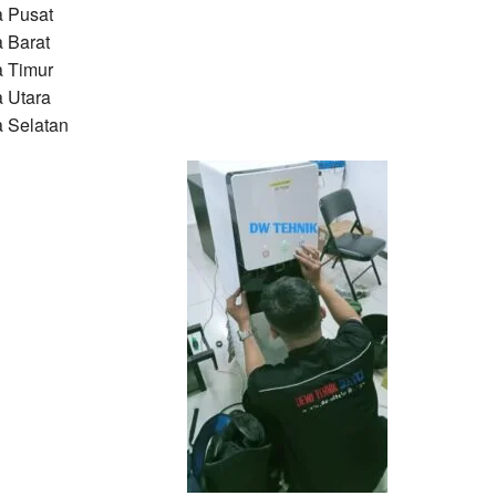
a Pusat
a Barat
a Timur
a Utara
a Selatan