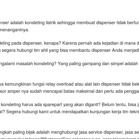
ser adalah konsleting listrik sehingga membuat dispenser tidak berfu
a menanganinya.
eting pada dispenser, kenapa? Karena pernah ada kejadian di mana 
 segera hubungi tim ahli yang bisa membantu dispenser Anda menjadi l
galami masalah konsleting? Yang paling gampang dan simpel adalah k
anya kemungkinan fungsi relay overload atau alat lain dispenser tidak 
esor amper nya sudah mencapai batas maksimal dan perlu ada pengga
 konsleting harus ada sparepart yang akan diganti? Belum tentu, bisa 
at? Segera hubungi kami untuk mendapatkan kunjungan kerja tim tekni
ngkah paling bijak adalah menghubungi jasa service dispenser, jasa s
kami memalui
/
sekarang juga, agar teknisi kami 