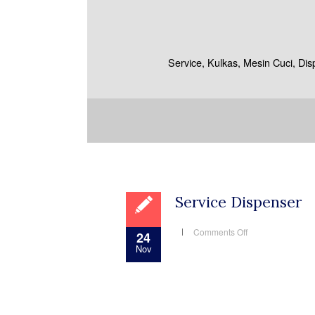
Service, Kulkas, Mesin Cuci, Di
Service Dispenser
on
Comments Off
24
Service
Nov
Dispenser