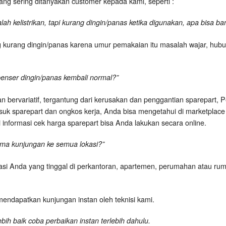
ang sering ditanyakan customer kepada kami, seperti :
ah kelistrikan, tapi kurang dingin/panas ketika digunakan, apa bisa ba
ng kurang dingin/panas karena umur pemakaian itu masalah wajar, hubu
penser dingin/panas kembali normal?”
 bervariatif, tergantung dari kerusakan dan penggantian sparepart, Pe
asuk sparepart dan ongkos kerja, Anda bisa mengetahui di marketplac
i informasi cek harga sparepart bisa Anda lakukan secara online.
rima kunjungan ke semua lokasi?”
asi Anda yang tinggal di perkantoran, apartemen, perumahan atau r
endapatkan kunjungan instan oleh teknisi kami.
ebih baik coba perbaikan instan terlebih dahulu.