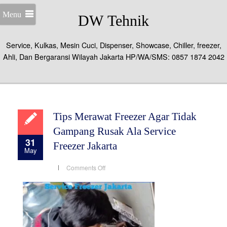
Menu
DW Tehnik
Service, Kulkas, Mesin Cuci, Dispenser, Showcase, Chiller, freezer,
Ahli, Dan Bergaransi Wilayah Jakarta HP/WA/SMS: 0857 1874 2042
Tips Merawat Freezer Agar Tidak
Gampang Rusak Ala Service
31
Freezer Jakarta
May
on
Comments Off
Tips
Merawat
Freezer
Agar
Tidak
Gampang
Rusak
Ala
Service