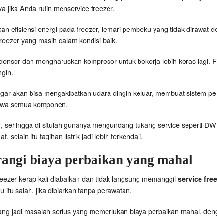
ya jika Anda rutin menservice freezer.
kan efisiensi energi pada freezer, lemari pembeku yang tidak dirawa
 freezer yang masih dalam kondisi baik.
ndensor dan mengharuskan kompresor untuk bekerja lebih keras lagi. 
ngin.
ggar akan bisa mengakibatkan udara dingin keluar, membuat sistem pendi
hwa semua komponen.
en, sehingga di situlah gunanya mengundang tukang service seperti D
 selain itu tagihan listrik jadi lebih terkendali.
angi biaya perbaikan yang mahal
freezer kerap kali diabaikan dan tidak langsung memanggil
service fre
ru itu salah, jika dibiarkan tanpa perawatan.
bang jadi masalah serius yang memerlukan biaya perbaikan mahal, den