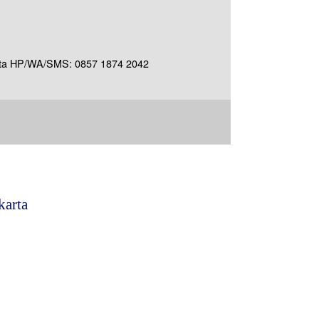
akarta HP/WA/SMS: 0857 1874 2042
karta