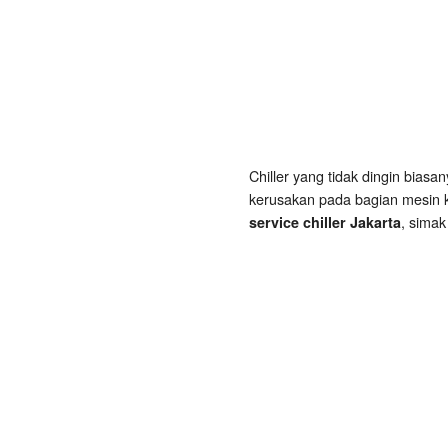
Ke
Service
Chiller
Jakarta
Chiller yang tidak dingin biasa
kerusakan pada bagian mesin k
, simak
service chiller Jakarta