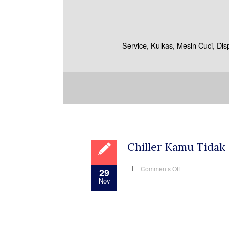
Service, Kulkas, Mesin Cuci, Di
Chiller Kamu Tidak 
on
Comments Off
29
Chiller
Nov
Kamu
Tidak
Dingin?
Ketahui
Sebabnya
dan
Segera
Bawa