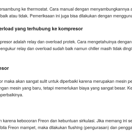
tersambung ke thermostat. Cara manual dengan menyambungkannya aga
ik atau tidak. Pemeriksaan ini juga bisa dilakukan dengan menggunaka
erload yang terhubung ke kompresor
resor adalah relay dan overload protek. Cara mengetahuinya dengan m
mengukur relay dan overload sudah baik namun chiller masih tidak di
esor
or maka akan sangat sulit untuk diperbaiki karena merupakan mesin p
ngan mesin yang baru, tetapi memerlukan biaya yang sangat besar. 
perbaikinya.
an karena kebocoran Freon dan kebuntuan sirkulasi. Jika memang ini 
i bila Freon mampet, maka dilakukan flushing (pengurasan) dan penggant